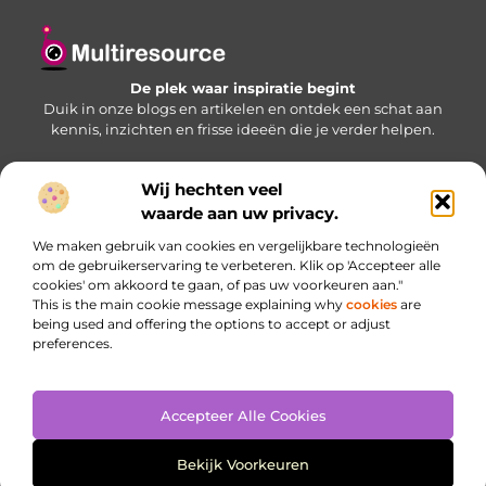
De plek waar inspiratie begint
Duik in onze blogs en artikelen en ontdek een schat aan
kennis, inzichten en frisse ideeën die je verder helpen.
Wij hechten veel
Bericht categorie
waarde aan uw privacy.
We maken gebruik van cookies en vergelijkbare technologieën
om de gebruikerservaring te verbeteren. Klik op 'Accepteer alle
cookies' om akkoord te gaan, of pas uw voorkeuren aan."
Onze informatie
This is the main cookie message explaining why
cookies
are
being used and offering the options to accept or adjust
Website linkbuilding: jouw sleutel naar betere zichtbaarheid
Inkomsten genereren met je website: haal meer uit je online aanwezigheid
preferences.
Accepteer Alle Cookies
Website index
Cookiebeleid (EU)
@2025 www.multiresource.nl. All Right Reserved.
Bekijk Voorkeuren