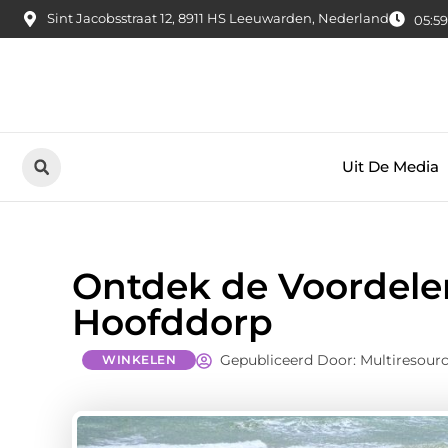
Sint Jacobsstraat 12, 8911 HS Leeuwarden, Nederland
05:59
Uit De Media
Ontdek de Voordele
Hoofddorp
Gepubliceerd Door: Multiresour
WINKELEN