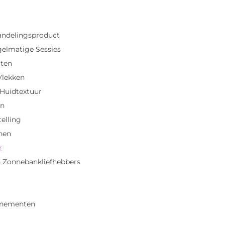
andelingsproduct
elmatige Sessies
aten
Vlekken
 Huidtextuur
en
elling
nen
r
Zonnebankliefhebbers
enementen