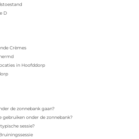
dstoestand
e D
ende Crèmes
chermd
ocaties in Hoofddorp
dorp
nder de zonnebank gaan?
e gebruiken onder de zonnebank?
typische sessie?
Bruiningssessie