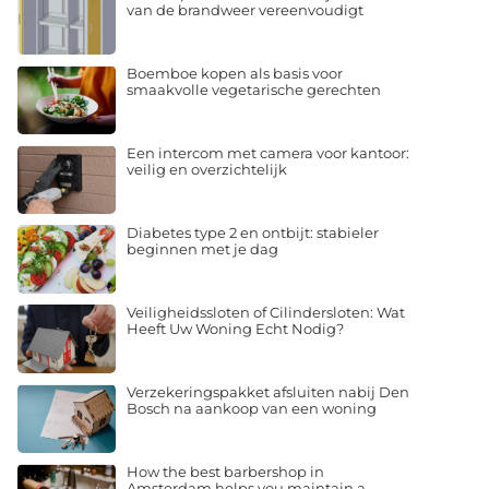
van de brandweer vereenvoudigt
Boemboe kopen als basis voor
smaakvolle vegetarische gerechten
Een intercom met camera voor kantoor:
veilig en overzichtelijk
Diabetes type 2 en ontbijt: stabieler
beginnen met je dag
Veiligheidssloten of Cilindersloten: Wat
Heeft Uw Woning Echt Nodig?
Verzekeringspakket afsluiten nabij Den
Bosch na aankoop van een woning
How the best barbershop in
Amsterdam helps you maintain a