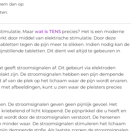
 hem dan op:
ten:
Stimulatie. Maar
wat is TENS
precies? Het is een moderne
kt door middel van elektrische stimulatie. Door deze
tabletten tegen de pijn meer te slikken. Indien nodig kan de
tillende tabletten. Dit dient wel altijd te gebeuren in
geeft stroomsignalen af. Dit gebeurt via elektroden
eplakt zijn. De stroomsignalen hebben een pijn dempende
t af van de plek op het lichaam waar de pijn wordt ervaren.
 met afbeeldingen, kunt u zien waar de pleisters precies
len. De stroomsignalen geven geen pijnlijk gevoel. Het
kriebelend of licht kloppend. De pijnprikkel die u heeft en
t wordt door de stroomsignalen verstoort. De hersenen
en minder waar. De stroomsignalen stimuleren het lichaam
ijn dempende stofje. Als laatste zorgen de stroomsignalen