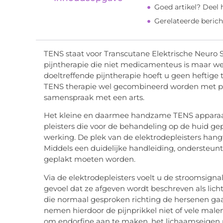
Goed artikel? Deel
Gerelateerde berich
TENS staat voor Transcutane Elektrische Neuro 
pijntherapie die niet medicamenteus is maar wer
doeltreffende pijntherapie hoeft u geen heftige 
TENS therapie wel gecombineerd worden met pijns
samenspraak met een arts.
Het kleine en daarmee handzame TENS apparaat 
pleisters die voor de behandeling op de huid g
werking. De plek van de elektrodepleisters hang
Middels een duidelijke handleiding, ondersteunt
geplakt moeten worden.
Via de elektrodepleisters voelt u de stroomsigna
gevoel dat ze afgeven wordt beschreven als licht 
die normaal gesproken richting de hersenen gaa
nemen hierdoor de pijnprikkel niet of vele mal
om endorfine aan te maken, het lichaamseigen p