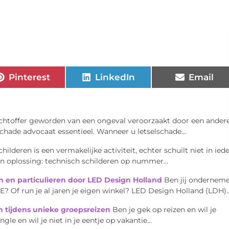
Pinterest
LinkedIn
Email
achtoffer geworden van een ongeval veroorzaakt door een ander
lschade advocaat essentieel. Wanneer u letselschade...
childeren is een vermakelijke activiteit, echter schuilt niet in ied
en oplossing: technisch schilderen op nummer...
 en particulieren door LED Design Holland
Ben jij ondernem
? Of run je al jaren je eigen winkel? LED Design Holland (LDH)..
n tijdens unieke groepsreizen
Ben je gek op reizen en wil je
e en wil je niet in je eentje op vakantie...