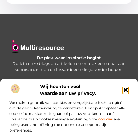
De plek waar inspiratie begint
Duik in onze blogs en artikelen en ontdek een schat aan
kennis, inzichten en frisse ideeën die je verder helpen.
Wij hechten veel
Bericht categorie
waarde aan uw privacy.
We maken gebruik van cookies en vergelijkbare technologieën
om de gebruikerservaring te verbeteren. Klik op 'Accepteer alle
cookies' om akkoord te gaan, of pas uw voorkeuren aan."
Onze informatie
This is the main cookie message explaining why
cookies
are
being used and offering the options to accept or adjust
Website linkbuilding: jouw sleutel naar betere zichtbaarheid
Inkomsten genereren met je website: haal meer uit je online aanwezigheid
preferences.