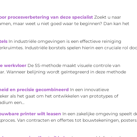
or procesverbetering van deze specialist
Zoekt u naar
amen, maar weet u niet goed waar te beginnen? Dan kan het
tels
In industriële omgevingen is een effectieve reiniging
uimtes. Industriële borstels spelen hierin een cruciale rol do
de werkvloer
De 5S-methode maakt visuele controle van
ar. Wanneer belijning wordt geïntegreerd in deze methode
heid en precisie gecombineerd
In een innovatieve
 zeker als het gaat om het ontwikkelen van prototypes of
adium een...
rouwbare printer wilt leasen
In een zakelijke omgeving speelt d
rkproces. Van contracten en offertes tot bouwtekeningen, posters