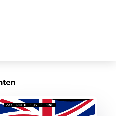
hten
ZAKELIJKE DIENSTVERLENING