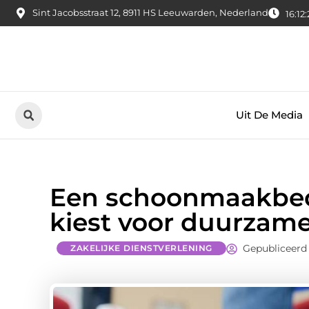
Sint Jacobsstraat 12, 8911 HS Leeuwarden, Nederland
16:12
Uit De Media
Een schoonmaakbedr
kiest voor duurzam
Gepubliceerd 
ZAKELIJKE DIENSTVERLENING