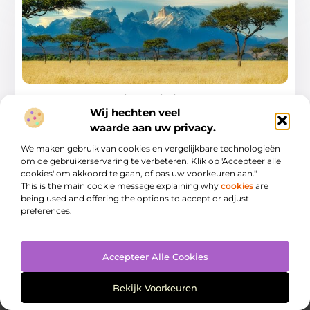
Waarom vakantie Kenia jouw volgende
avontuur moet zijn
Wij hechten veel
waarde aan uw privacy.
Heb je ooit gedroomd van een bestemming die zowel
avontuurlijk als ontspannend is, waar je
We maken gebruik van cookies en vergelijkbare technologieën
om de gebruikerservaring te verbeteren. Klik op 'Accepteer alle
...
cookies' om akkoord te gaan, of pas uw voorkeuren aan."
This is the main cookie message explaining why
cookies
are
being used and offering the options to accept or adjust
preferences.
Accepteer Alle Cookies
Bekijk Voorkeuren