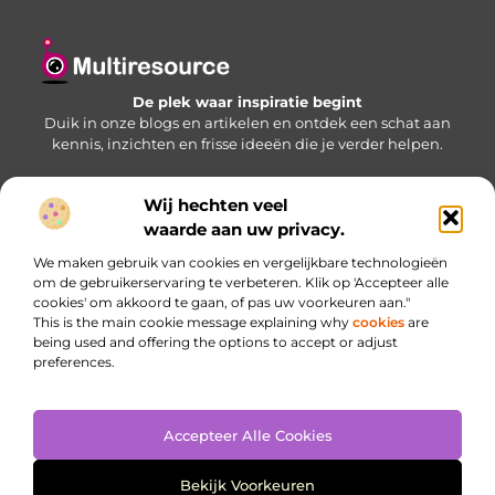
De plek waar inspiratie begint
Duik in onze blogs en artikelen en ontdek een schat aan
kennis, inzichten en frisse ideeën die je verder helpen.
Wij hechten veel
Bericht categorie
waarde aan uw privacy.
We maken gebruik van cookies en vergelijkbare technologieën
om de gebruikerservaring te verbeteren. Klik op 'Accepteer alle
cookies' om akkoord te gaan, of pas uw voorkeuren aan."
Onze informatie
This is the main cookie message explaining why
cookies
are
being used and offering the options to accept or adjust
Website linkbuilding: jouw sleutel naar betere zichtbaarheid
Inkomsten genereren met je website: haal meer uit je online aanwezigheid
preferences.
Accepteer Alle Cookies
Website index
Cookiebeleid (EU)
@2025 www.multiresource.nl. All Right Reserved.
Bekijk Voorkeuren