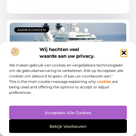
AANBIEDINGEN
Wij hechten veel
waarde aan uw privacy.
We maken gebruik van cookies en vergelijkbare technologieën
om de gebruikerservaring te verbeteren. Klik op 'Accepteer alle
cookies' om akkoord te gaan, of pas uw voorkeuren aan."
This is the main cookie message explaining why
cookies
are
Ontdek de ongetemde schoonheid van
being used and offering the options to accept or adjust
Spitsbergen per cruise
preferences.
Waarom een cruise naar Spitsbergen? Als je op zoek
bent naar een unieke en avontuurlijke
Accepteer Alle Cookies
...
Bekijk Voorkeuren