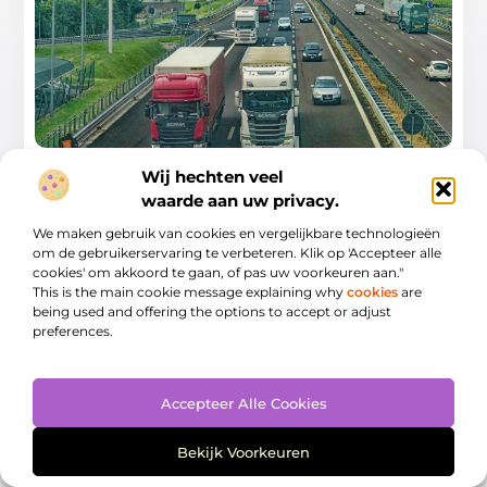
Zwarte spanband: de onmisbare schakel
Wij hechten veel
in veilig transport
waarde aan uw privacy.
Als je regelmatig goederen vervoert, weet je hoe
We maken gebruik van cookies en vergelijkbare technologieën
belangrijk het is om je lading veilig
om de gebruikerservaring te verbeteren. Klik op 'Accepteer alle
cookies' om akkoord te gaan, of pas uw voorkeuren aan."
...
This is the main cookie message explaining why
cookies
are
being used and offering the options to accept or adjust
preferences.
Accepteer Alle Cookies
AANBIEDINGEN
Bekijk Voorkeuren