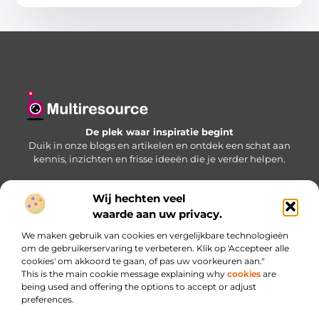
De plek waar inspiratie begint
Duik in onze blogs en artikelen en ontdek een schat aan
kennis, inzichten en frisse ideeën die je verder helpen.
Wij hechten veel
Bericht categorie
waarde aan uw privacy.
We maken gebruik van cookies en vergelijkbare technologieën
om de gebruikerservaring te verbeteren. Klik op 'Accepteer alle
cookies' om akkoord te gaan, of pas uw voorkeuren aan."
Onze informatie
This is the main cookie message explaining why
cookies
are
being used and offering the options to accept or adjust
Website linkbuilding: jouw sleutel naar betere zichtbaarheid
Inkomsten genereren met je website: haal meer uit je online aanwezigheid
preferences.