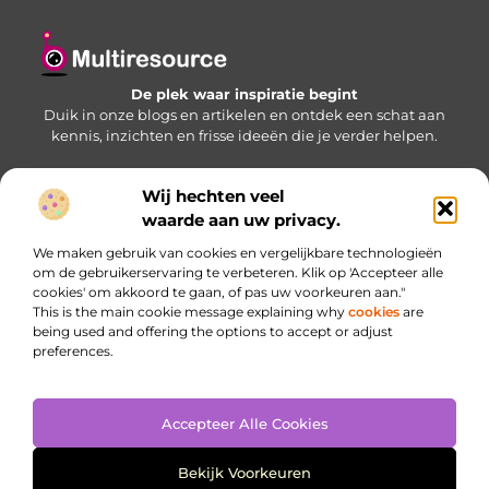
De plek waar inspiratie begint
Duik in onze blogs en artikelen en ontdek een schat aan
kennis, inzichten en frisse ideeën die je verder helpen.
Wij hechten veel
Bericht categorie
waarde aan uw privacy.
We maken gebruik van cookies en vergelijkbare technologieën
om de gebruikerservaring te verbeteren. Klik op 'Accepteer alle
cookies' om akkoord te gaan, of pas uw voorkeuren aan."
Onze informatie
This is the main cookie message explaining why
cookies
are
being used and offering the options to accept or adjust
Website linkbuilding: jouw sleutel naar betere zichtbaarheid
Inkomsten genereren met je website: haal meer uit je online aanwezigheid
preferences.
Accepteer Alle Cookies
Website index
Cookiebeleid (EU)
@2025 www.multiresource.nl. All Right Reserved.
Bekijk Voorkeuren