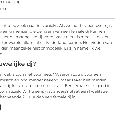
 hem dan op:
ten:
nt u op zoek naar iets unieks. Als we het hebben over dj’s,
 weinig mensen die de naam van een female dj kunnen
kende mannelijke dj, wordt vaak niet als moeilijk gezien.
’s ter wereld allemaal uit Nederland komen. Het vinden van
iger, maar zeker niet onmogelijk. Er zijn namelijk wel
d.
welijke dj?
n, dat is toch niet voor niets? Waarom zou u voor een
is misschien nog minder bekend, maar zeker niet minder
e dj, kiest u voor een unieke act. Een female dj is goed in
oor muziek. Wilt u eens wat anders? Staat een kwalitatief
n het vaandel? Huur dan een female dj in!
j