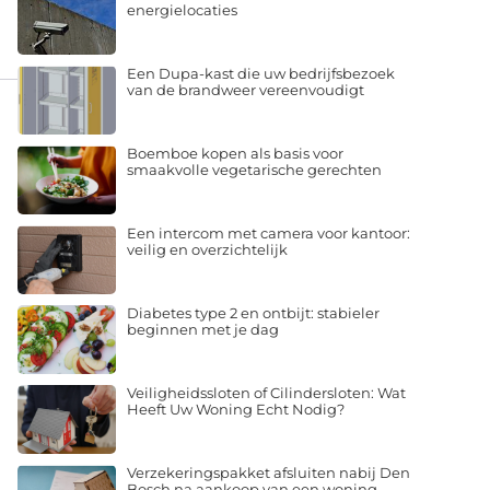
energielocaties
Een Dupa-kast die uw bedrijfsbezoek
van de brandweer vereenvoudigt
Boemboe kopen als basis voor
smaakvolle vegetarische gerechten
Een intercom met camera voor kantoor:
veilig en overzichtelijk
Diabetes type 2 en ontbijt: stabieler
beginnen met je dag
Veiligheidssloten of Cilindersloten: Wat
Heeft Uw Woning Echt Nodig?
Verzekeringspakket afsluiten nabij Den
Bosch na aankoop van een woning