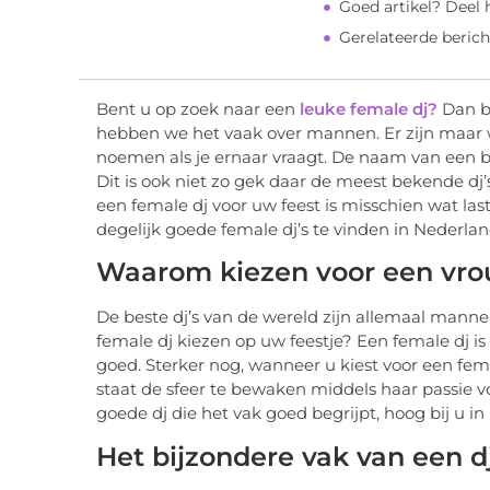
Goed artikel? Deel
Gerelateerde berich
Bent u op zoek naar een
leuke female dj?
Dan be
hebben we het vaak over mannen. Er zijn maar
noemen als je ernaar vraagt. De naam van een be
Dit is ook niet zo gek daar de meest bekende dj
een female dj voor uw feest is misschien wat last
degelijk goede female dj’s te vinden in Nederlan
Waarom kiezen voor een vrou
De beste dj’s van de wereld zijn allemaal manne
female dj kiezen op uw feestje? Een female dj 
goed. Sterker nog, wanneer u kiest voor een femal
staat de sfeer te bewaken middels haar passie v
goede dj die het vak goed begrijpt, hoog bij u i
Het bijzondere vak van een d