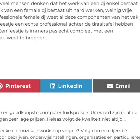
 veel mensen denken dat het werk van een dj enkel bestaat
vak van een female dj bestaat uit hard werken, weinig vrije
ofessionele female dj weet al deze componenten van het vak
stje een echte professional achter de draaitafel hebben
 Een feestje is immers pas echt compleet met een
eau weet te brengen.
Pinterest
LinkedIn
Email
e en goedkoopste computer luidsprekers Uiteraard zijn er altijd
zeer lage prijzen. Helaas volgt de kwaliteit niet altijd....
 leuke en muzikale workshop volgen? Volg dan een djembé
 bedrijven, onderwijsinstellingen, organisaties en particuliere