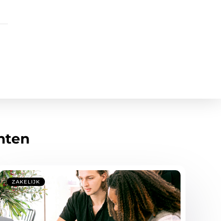
hten
ZAKELIJK