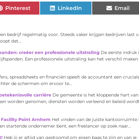
Pinterest
LinkedIn
Email
n bedrijf regelmatig voor. Steeds vaker krijgen bedrijven last 
oopt dat...
panden: creëer een professionele uitstraling
De eerste indruk 
ijfspanden. Een professionele uitstraling kan het verschil maken
jfers, spreadsheets en financiën speelt de accountant een crucial
achter de schermen om ervoor te...
etekenisvolle carrière
De gemeente is het kloppende hart van
ingen worden genomen, diensten worden verleend en beleid word
 Facility Point Arnhem
Het vinden van de juiste kantoorruimte 
en startende ondernemer bent, een freelancer op zoek naar...
t!
Heb jij er altijd van gedroomd om eigen baas te zijn en van je