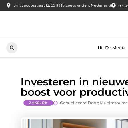
Sint Jacobsstraat 12, 8911 HS Leeuwarden, Nederland
06:38
Uit De Media
Investeren in nieuw
boost voor productiv
Gepubliceerd Door: Multiresource
ZAKELIJK