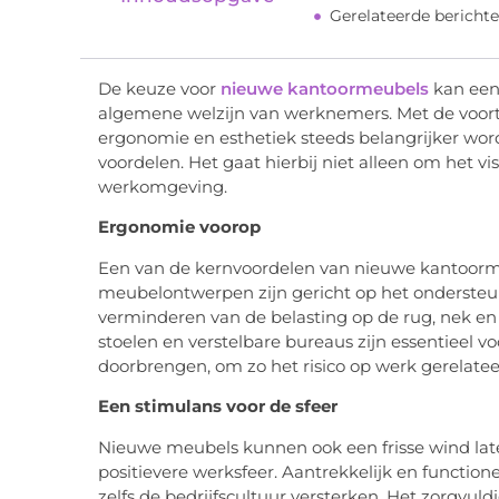
Gerelateerde berichte
De keuze voor
nieuwe kantoormeubels
kan een 
algemene welzijn van werknemers. Met de voort
ergonomie en esthetiek steeds belangrijker word
voordelen. Het gaat hierbij niet alleen om het 
werkomgeving.
Ergonomie voorop
Een van de kernvoordelen van nieuwe kantoorm
meubelontwerpen zijn gericht op het ondersteun
verminderen van de belasting op de rug, nek e
stoelen en verstelbare bureaus zijn essentieel
doorbrengen, om zo het risico op werk gerelatee
Een stimulans voor de sfeer
Nieuwe meubels kunnen ook een frisse wind late
positievere werksfeer. Aantrekkelijk en funct
zelfs de bedrijfscultuur versterken. Het zorgvul