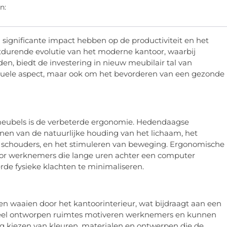
n:
significante impact hebben op de productiviteit en het
durende evolutie van het moderne kantoor, waarbij
en, biedt de investering in nieuw meubilair tal van
visuele aspect, maar ook om het bevorderen van een gezonde
eubels is de verbeterde ergonomie. Hedendaagse
en van de natuurlijke houding van het lichaam, het
n schouders, en het stimuleren van beweging. Ergonomische
 voor werknemers die lange uren achter een computer
rde fysieke klachten te minimaliseren.
n waaien door het kantoorinterieur, wat bijdraagt aan een
ioneel ontworpen ruimtes motiveren werknemers en kunnen
dig kiezen van kleuren, materialen en ontwerpen die de