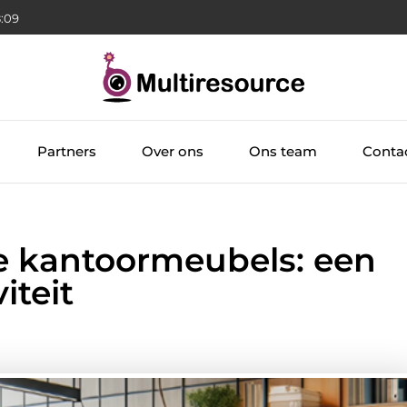
:11
Partners
Over ons
Ons team
Conta
e kantoormeubels: een
iteit