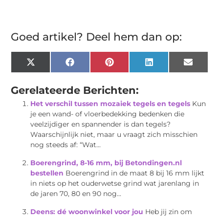
Goed artikel? Deel hem dan op:
X
Facebook
Pinterest
LinkedIn
Email
(Twitter)
Gerelateerde Berichten:
Het verschil tussen mozaiek tegels en tegels
Kun
je een wand- of vloerbedekking bedenken die
veelzijdiger en spannender is dan tegels?
Waarschijnlijk niet, maar u vraagt ​​zich misschien
nog steeds af: “Wat...
Boerengrind, 8-16 mm, bij Betondingen.nl
bestellen
Boerengrind in de maat 8 bij 16 mm lijkt
in niets op het ouderwetse grind wat jarenlang in
de jaren 70, 80 en 90 nog...
Deens: dé woonwinkel voor jou
Heb jij zin om