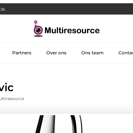
:37
Partners
Over ons
Ons team
Conta
vic
ltiresource