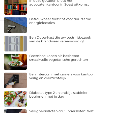
advocatenkantoor in Soest uitkomst
Betrouwbaar toezicht voor duurzame
energielocaties
Een Dupa-kast die uw bedrijfsbezoek
van de brandweer vereenvoudigt
Boemboe kopen als basis voor
smaakvolle vegetarische gerechten
Een intercom met camera voor kantoor:
veilig en overzichtelijk
Diabetes type 2 en ontbijt: stabieler
beginnen met je dag
Veiligheidssloten of Cilindersloten: Wat
Heeft Uw Woning Echt Nodig?