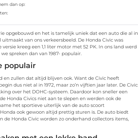
 hem dan op:
ten:
rie opgebouwd en het is tamelijk uniek dat een auto die al in
el uitmaakt van ons verkeersbeeld. De Honda Civic was
 versie kreeg een 1,1 liter motor met 52 PK. In ons land werd
 – we spreken dan van 1987- populair.
e populair
 en zullen dat altijd blijven ook. Want de Civic heeft
in dus niet al in 1972, maar zo’n vijftien jaar later. De Civic
kking over het DOHC-systeem. Daardoor kon sneller een
de Honda Civics niet aan te slepen en werden ook de
ame het sportieve uiterlijk van de auto scoort
Honda ook gewoon altijd prettig sturen is. De auto biedt
van de Honda Civic worden zo onderhand collectors items,
 maken met een lekke band