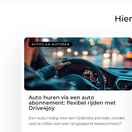
Hier
AUTO’S EN MOTOREN
Auto huren via een auto
abonnement: flexibel rijden met
Drive4joy
Een auto nodig voor een tijdelijke periode, zonder
vast te zitten aan een langlopend leasecontract?
...