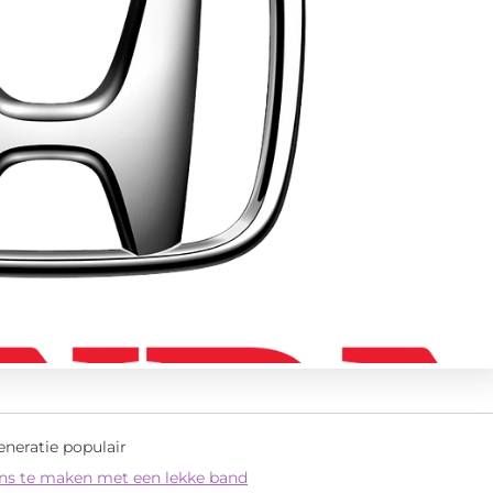
eneratie populair
eens te maken met een lekke band