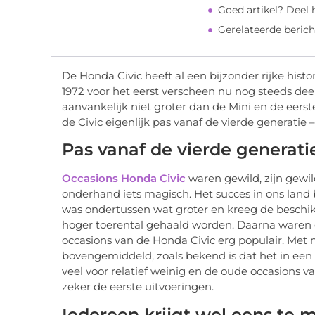
Goed artikel? Deel
Gerelateerde berich
De Honda Civic heeft al een bijzonder rijke histo
1972 voor het eerst verscheen nu nog steeds de
aanvankelijk niet groter dan de Mini en de eerste
de Civic eigenlijk pas vanaf de vierde generatie
Pas vanaf de vierde generati
Occasions Honda Civic
waren gewild, zijn gewild
onderhand iets magisch. Het succes in ons land beg
was ondertussen wat groter en kreeg de beschi
hoger toerental gehaald worden. Daarna waren 
occasions van de Honda Civic erg populair. Met n
bovengemiddeld, zoals bekend is dat het in een 
veel voor relatief weinig en de oude occasions 
zeker de eerste uitvoeringen.
Iedereen krijgt wel eens te