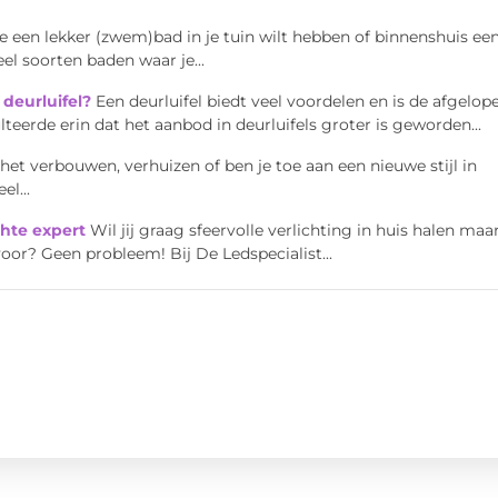
je een lekker (zwem)bad in je tuin wilt hebben of binnenshuis ee
el soorten baden waar je...
deurluifel?
Een deurluifel biedt veel voordelen en is de afgelop
teerde erin dat het aanbod in deurluifels groter is geworden...
het verbouwen, verhuizen of ben je toe aan een nieuwe stijl in
l...
chte expert
Wil jij graag sfeervolle verlichting in huis halen maa
oor? Geen probleem! Bij De Ledspecialist...