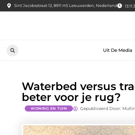
Sint Jacobsstraat 12, 8911 HS Leeuwarden, Nederland
13:11:
Uit De Media
Waterbed versus tra
beter voor je rug?
Gepubliceerd Door: Multi
WONING EN TUIN