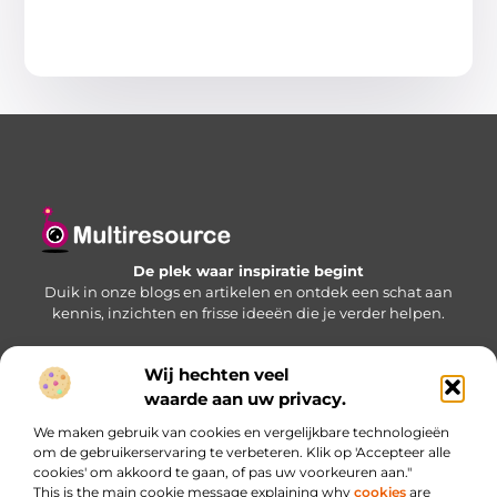
De plek waar inspiratie begint
Duik in onze blogs en artikelen en ontdek een schat aan
kennis, inzichten en frisse ideeën die je verder helpen.
Wij hechten veel
Bericht categorie
waarde aan uw privacy.
We maken gebruik van cookies en vergelijkbare technologieën
om de gebruikerservaring te verbeteren. Klik op 'Accepteer alle
cookies' om akkoord te gaan, of pas uw voorkeuren aan."
Onze informatie
This is the main cookie message explaining why
cookies
are