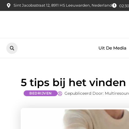
Sint Jacobsstraat 12, 8911 HS Leeuwarden, Nederland
02:30
Uit De Media
5 tips bij het vind
Gepubliceerd Door: Multiresour
BEDRIJVEN