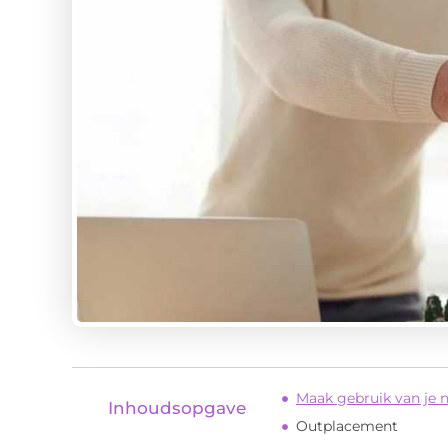
Maak gebruik van je 
Inhoudsopgave
Outplacement