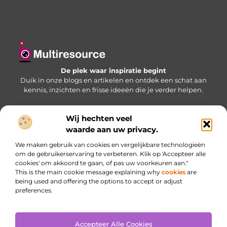
De plek waar inspiratie begint
Duik in onze blogs en artikelen en ontdek een schat aan
kennis, inzichten en frisse ideeën die je verder helpen.
Wij hechten veel
Bericht categorie
waarde aan uw privacy.
We maken gebruik van cookies en vergelijkbare technologieën
om de gebruikerservaring te verbeteren. Klik op 'Accepteer alle
cookies' om akkoord te gaan, of pas uw voorkeuren aan."
Onze informatie
This is the main cookie message explaining why
cookies
are
being used and offering the options to accept or adjust
Website linkbuilding: jouw sleutel naar betere zichtbaarheid
Inkomsten genereren met je website: haal meer uit je online aanwezigheid
preferences.
Accepteer Alle Cookies