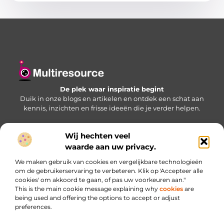
De plek waar inspiratie begint
Duik in onze blogs en artikelen en ontdek een schat aan
kennis, inzichten en frisse ideeën die je verder helpen.
Wij hechten veel
Bericht categorie
waarde aan uw privacy.
We maken gebruik van cookies en vergelijkbare technologieën
om de gebruikerservaring te verbeteren. Klik op 'Accepteer alle
cookies' om akkoord te gaan, of pas uw voorkeuren aan."
Onze informatie
This is the main cookie message explaining why
cookies
are
being used and offering the options to accept or adjust
Website linkbuilding: jouw sleutel naar betere zichtbaarheid
Inkomsten genereren met je website: haal meer uit je online aanwezigheid
preferences.