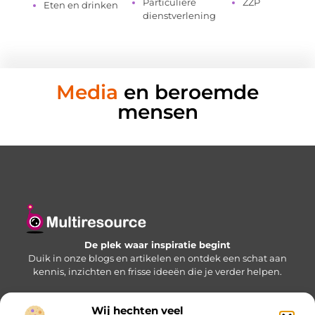
Particuliere
ZZP
Eten en drinken
dienstverlening
Media
en beroemde
mensen
De plek waar inspiratie begint
Duik in onze blogs en artikelen en ontdek een schat aan
kennis, inzichten en frisse ideeën die je verder helpen.
Wij hechten veel