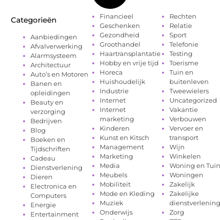
Financieel
Rechten
Categorieën
Geschenken
Relatie
Gezondheid
Sport
Aanbiedingen
Groothandel
Telefonie
Afvalverwerking
Haartransplantatie
Testing
Alarmsysteem
Hobby en vrije tijd
Toerisme
Architectuur
Horeca
Tuin en
Auto’s en Motoren
Huishoudelijk
buitenleven
Banen en
Industrie
Tweewielers
opleidingen
Internet
Uncategorized
Beauty en
Internet
Vakantie
verzorging
marketing
Verbouwen
Bedrijven
Kinderen
Vervoer en
Blog
Kunst en Kitsch
transport
Boeken en
Management
Wijn
Tijdschriften
Marketing
Winkelen
Cadeau
Media
Woning en Tui
Dienstverlening
Meubels
Woningen
Dieren
Mobiliteit
Zakelijk
Electronica en
Mode en Kleding
Zakelijke
Computers
Muziek
dienstverlenin
Energie
Onderwijs
Zorg
Entertainment