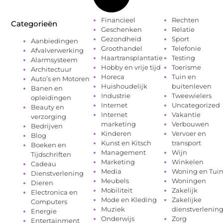
Financieel
Rechten
Categorieën
Geschenken
Relatie
Gezondheid
Sport
Aanbiedingen
Groothandel
Telefonie
Afvalverwerking
Haartransplantatie
Testing
Alarmsysteem
Hobby en vrije tijd
Toerisme
Architectuur
Horeca
Tuin en
Auto’s en Motoren
Huishoudelijk
buitenleven
Banen en
Industrie
Tweewielers
opleidingen
Internet
Uncategorized
Beauty en
Internet
Vakantie
verzorging
marketing
Verbouwen
Bedrijven
Kinderen
Vervoer en
Blog
Kunst en Kitsch
transport
Boeken en
Management
Wijn
Tijdschriften
Marketing
Winkelen
Cadeau
Media
Woning en Tui
Dienstverlening
Meubels
Woningen
Dieren
Mobiliteit
Zakelijk
Electronica en
Mode en Kleding
Zakelijke
Computers
Muziek
dienstverlenin
Energie
Onderwijs
Zorg
Entertainment