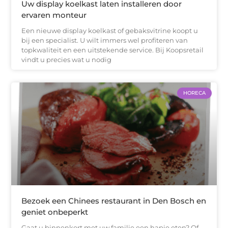
Uw display koelkast laten installeren door
ervaren monteur
Een nieuwe display koelkast of gebaksvitrine koopt u
bij een specialist. U wilt immers wel profiteren van
topkwaliteit en een uitstekende service. Bij Koopsretail
vindt u precies wat u nodig
HORECA
Bezoek een Chinees restaurant in Den Bosch en
geniet onbeperkt
Gaat u binnenkort met uw familie een hapje eten? Of