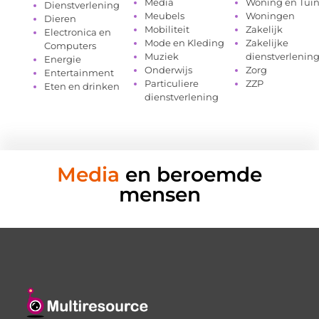
Media
Woning en Tui
Dienstverlening
Meubels
Woningen
Dieren
Mobiliteit
Zakelijk
Electronica en
Mode en Kleding
Zakelijke
Computers
Muziek
dienstverlenin
Energie
Onderwijs
Zorg
Entertainment
Particuliere
ZZP
Eten en drinken
dienstverlening
Media
en beroemde
mensen