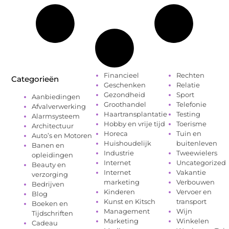
Financieel
Rechten
Categorieën
Geschenken
Relatie
Gezondheid
Sport
Aanbiedingen
Groothandel
Telefonie
Afvalverwerking
Haartransplantatie
Testing
Alarmsysteem
Hobby en vrije tijd
Toerisme
Architectuur
Horeca
Tuin en
Auto’s en Motoren
Huishoudelijk
buitenleven
Banen en
Industrie
Tweewielers
opleidingen
Internet
Uncategorized
Beauty en
Internet
Vakantie
verzorging
marketing
Verbouwen
Bedrijven
Kinderen
Vervoer en
Blog
Kunst en Kitsch
transport
Boeken en
Management
Wijn
Tijdschriften
Marketing
Winkelen
Cadeau