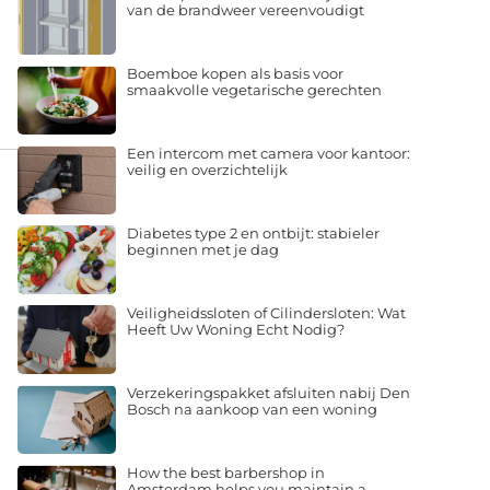
van de brandweer vereenvoudigt
Boemboe kopen als basis voor
smaakvolle vegetarische gerechten
Een intercom met camera voor kantoor:
veilig en overzichtelijk
Diabetes type 2 en ontbijt: stabieler
beginnen met je dag
Veiligheidssloten of Cilindersloten: Wat
Heeft Uw Woning Echt Nodig?
Verzekeringspakket afsluiten nabij Den
Bosch na aankoop van een woning
How the best barbershop in
Amsterdam helps you maintain a