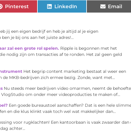
Pinterest
LinkedIn
Email
eb jij een eigen bedrijf en heb je altijd al je eigen
n je bij ons aan het juiste adres!...
ar zal een grote rol spelen.
Ripple is begonnen met het
e nodig zijn om transacties af te ronden. Het zal geen geld
instrument
Het begrip content marketing bestaat al weer een
van de MKB-bedrijven zich ermee bezig. Zonde, want met...
gs
Nu steeds meer bedrijven video omarmen, neemt de behoefte
en VlogStudio om onder meer videoproducties te maken of...
oel?
Een goede bureaustoel aanschaffen? Dat is een hele slimm
n en die klus klinkt vaak toch wel wat makkelijker dan...
lossing voor rugklachten! Een kantoorbaan is vaak zwaarder dan
dag achter...