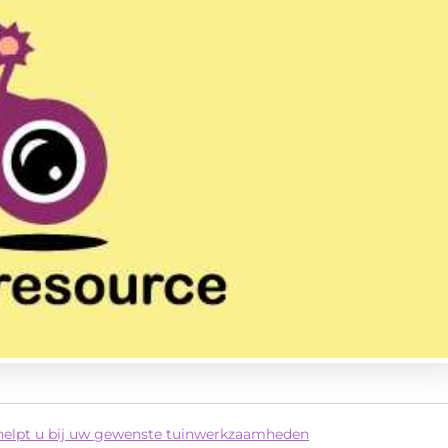
helpt u bij uw gewenste tuinwerkzaamheden