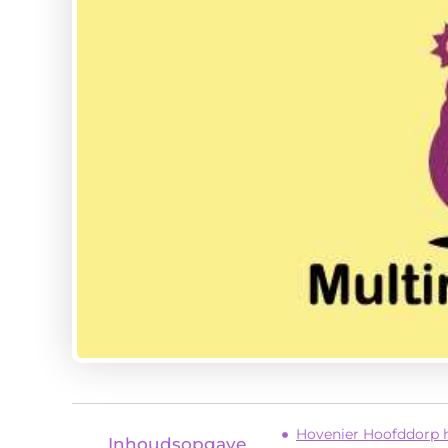
Hovenier Hoofddorp 
Inhoudsopgave