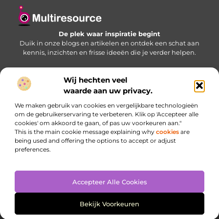
De plek waar inspiratie begint
Duik in onze blogs en artikelen en ontdek een schat aan
kennis, inzichten en frisse ideeën die je verder helpen.
Wij hechten veel
Bericht categorie
waarde aan uw privacy.
We maken gebruik van cookies en vergelijkbare technologieën
om de gebruikerservaring te verbeteren. Klik op 'Accepteer alle
cookies' om akkoord te gaan, of pas uw voorkeuren aan."
Onze informatie
This is the main cookie message explaining why
cookies
are
being used and offering the options to accept or adjust
Website linkbuilding: jouw sleutel naar betere zichtbaarheid
Inkomsten genereren met je website: haal meer uit je online aanwezigheid
preferences.
Accepteer Alle Cookies
Website index
Cookiebeleid (EU)
@2025 www.multiresource.nl. All Right Reserved.
Bekijk Voorkeuren