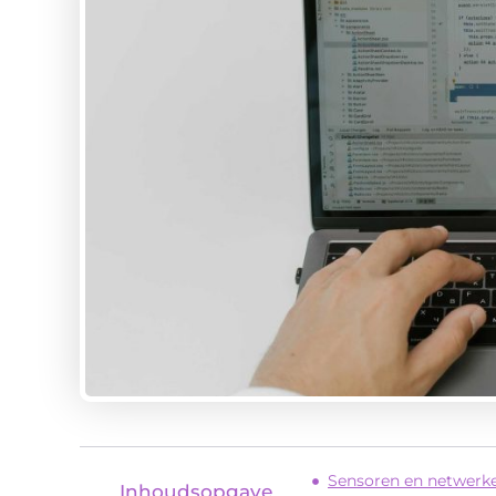
Sensoren en netwerke
Inhoudsopgave