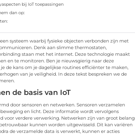
cyaspecten bij IoT toepassingen
 hem dan op:
ten:
s een systeem waarbij fysieke objecten verbonden zijn met
e communiceren. Denk aan slimme thermostaten,
 verbinding staan met het internet. Deze technologie maakt
en en te monitoren. Ben je nieuwsgierig naar deze
 je de kans om je dagelijkse routines efficiënter te maken,
verhogen van je veiligheid. In deze tekst bespreken we de
rmeren.
n de basis van IoT
rmd door sensoren en netwerken. Sensoren verzamelen
beweging en licht. Deze informatie wordt vervolgens
ud voor verdere verwerking. Netwerken zijn van groot belang
 betrouwbaar kunnen worden uitgewisseld. Dit kan variëren
odra de verzamelde data is verwerkt, kunnen er acties