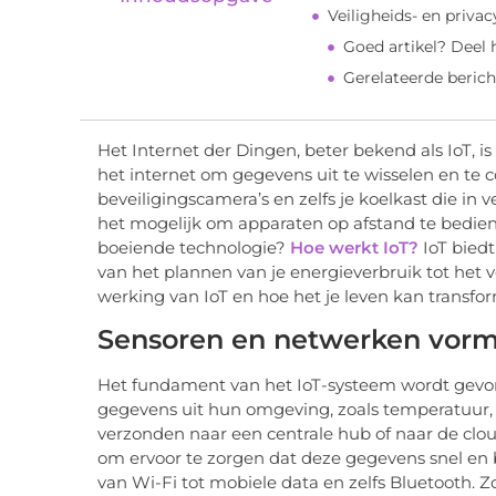
Veiligheids- en priva
Goed artikel? Deel
Gerelateerde berich
Het Internet der Dingen, beter bekend als IoT, i
het internet om gegevens uit te wisselen en t
beveiligingscamera’s en zelfs je koelkast die in
het mogelijk om apparaten op afstand te bedien
boeiende technologie?
Hoe werkt IoT?
IoT biedt
van het plannen van je energieverbruik tot het 
werking van IoT en hoe het je leven kan transfo
Sensoren en netwerken vorme
Het fundament van het IoT-systeem wordt gevo
gegevens uit hun omgeving, zoals temperatuur, 
verzonden naar een centrale hub of naar de clo
om ervoor te zorgen dat deze gegevens snel en
van Wi-Fi tot mobiele data en zelfs Bluetooth. Z