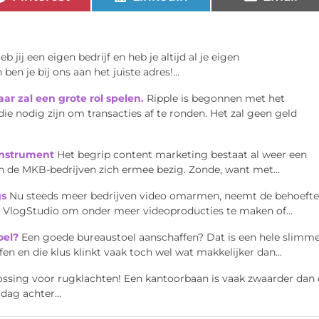
eb jij een eigen bedrijf en heb je altijd al je eigen
n je bij ons aan het juiste adres!...
ar zal een grote rol spelen.
Ripple is begonnen met het
e nodig zijn om transacties af te ronden. Het zal geen geld
instrument
Het begrip content marketing bestaat al weer een
van de MKB-bedrijven zich ermee bezig. Zonde, want met...
gs
Nu steeds meer bedrijven video omarmen, neemt de behoefte
en VlogStudio om onder meer videoproducties te maken of...
oel?
Een goede bureaustoel aanschaffen? Dat is een hele slimm
n en die klus klinkt vaak toch wel wat makkelijker dan...
lossing voor rugklachten! Een kantoorbaan is vaak zwaarder dan
dag achter...