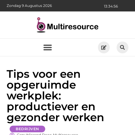
Zondag 9 Augustus 2026
13:34:57
Tips voor een
opgeruimde
werkplek:
productiever en
gezonder werken
BEDRIJVEN
Gepubliceerd Door: Multiresource