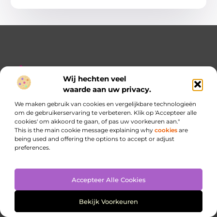
Wij hechten veel
waarde aan uw privacy.
De plek waar inspiratie begint
Duik in onze blogs en artikelen en ontdek een schat aan
We maken gebruik van cookies en vergelijkbare technologieën
kennis, inzichten en frisse ideeën die je verder helpen.
om de gebruikerservaring te verbeteren. Klik op 'Accepteer alle
cookies' om akkoord te gaan, of pas uw voorkeuren aan."
This is the main cookie message explaining why
cookies
are
being used and offering the options to accept or adjust
preferences.
Bericht categorie
Accepteer Alle Cookies
Onze informatie
Bekijk Voorkeuren
Website linkbuilding: jouw sleutel naar betere zichtbaarheid
Inkomsten genereren met je website: haal meer uit je online aanwezigheid