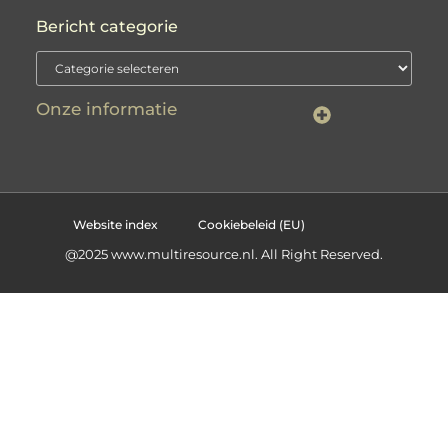
Bericht categorie
Onze informatie
Website linkbuilding: jouw sleutel naar betere zichtbaarheid
Inkomsten genereren met je website: haal meer uit je online aanwezigheid
Website index
Cookiebeleid (EU)
@2025 www.multiresource.nl. All Right Reserved.