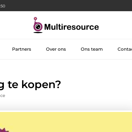
:51
Partners
Over ons
Ons team
Conta
g te kopen?
rce