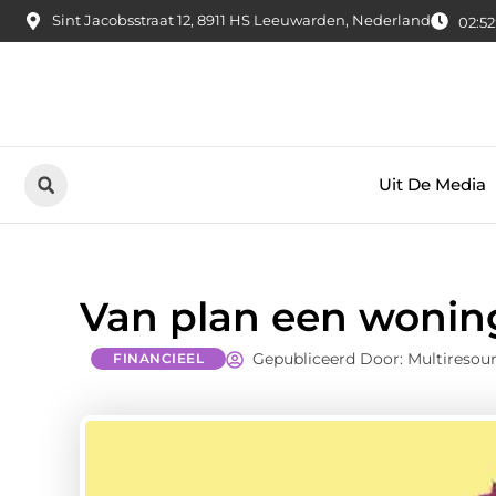
Sint Jacobsstraat 12, 8911 HS Leeuwarden, Nederland
02:52
Uit De Media
Van plan een wonin
Gepubliceerd Door: Multiresou
FINANCIEEL