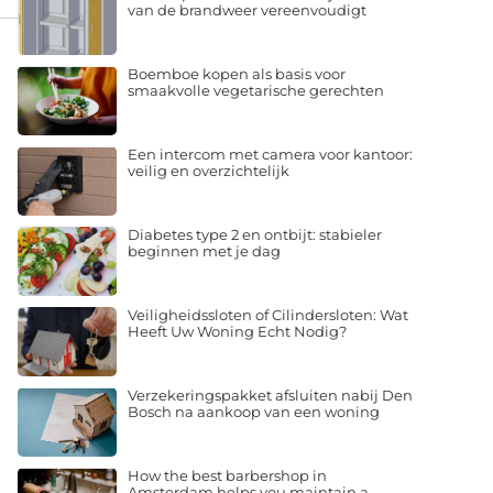
van de brandweer vereenvoudigt
Boemboe kopen als basis voor
smaakvolle vegetarische gerechten
Een intercom met camera voor kantoor:
veilig en overzichtelijk
Diabetes type 2 en ontbijt: stabieler
beginnen met je dag
Veiligheidssloten of Cilindersloten: Wat
Heeft Uw Woning Echt Nodig?
Verzekeringspakket afsluiten nabij Den
Bosch na aankoop van een woning
How the best barbershop in
Amsterdam helps you maintain a